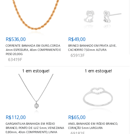
R$536,00
R$49,00
CORRENTE BANHADA EM OURO, CORDA
BRINCO BANHADO EM PRATA LEVE,
4mm ESPESSURA, 40cm COMPRIMENTO E
CACHORRO 7,50mm ALTURA
PESO 20,00G
65913F
63419F
1 em estoque!
1 em estoque!
R$112,00
R$65,00
GARGANTILHA BANHADA EM RÓDIO
ANEL BANHADO EM RÓDIO BRANCO,
BRANCO, PONTO DE LUZ 5mm, VENEZIANA
CORAÇÃO 5mm LARGURA
0,80mm, 40cm COMPRIMENTO, LINHA
69182F