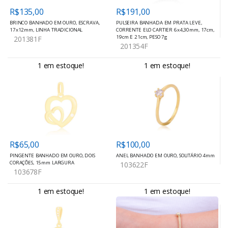
R$135,00
R$191,00
BRINCO BANHADO EM OURO, ESCRAVA,
PULSEIRA BANHADA EM PRATA LEVE,
17x12mm, LINHA TRADICIONAL
CORRENTE ELO CARTIER 6x4,30mm, 17cm,
19cm E 21cm, PESO 7g
201381F
201354F
1 em estoque!
1 em estoque!
R$65,00
R$100,00
PINGENTE BANHADO EM OURO, DOIS
ANEL BANHADO EM OURO, SOLITÁRIO 4mm
CORAÇÕES, 15mm LARGURA
103622F
103678F
1 em estoque!
1 em estoque!