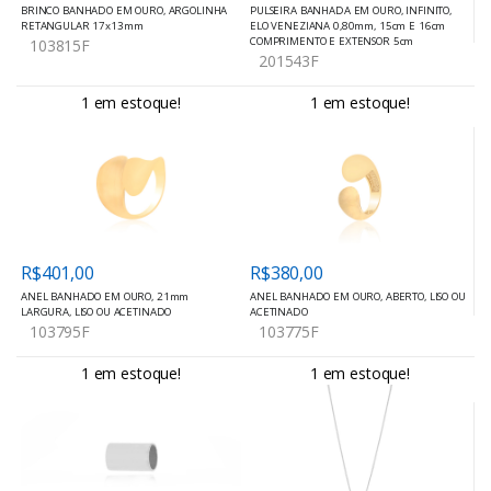
BRINCO BANHADO EM OURO, ARGOLINHA
PULSEIRA BANHADA EM OURO, INFINITO,
RETANGULAR 17x13mm
ELO VENEZIANA 0,80mm, 15cm E 16cm
COMPRIMENTO E EXTENSOR 5cm
103815F
201543F
1 em estoque!
1 em estoque!
R$401,00
R$380,00
ANEL BANHADO EM OURO, 21mm
ANEL BANHADO EM OURO, ABERTO, LISO OU
LARGURA, LISO OU ACETINADO
ACETINADO
103795F
103775F
1 em estoque!
1 em estoque!