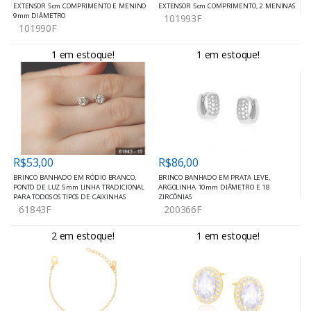
EXTENSOR 5cm COMPRIMENTO E MENINO
EXTENSOR 5cm COMPRIMENTO, 2 MENINAS
9mm DIÂMETRO
101993F
101990F
1 em estoque!
1 em estoque!
R$53,00
R$86,00
BRINCO BANHADO EM RÓDIO BRANCO,
BRINCO BANHADO EM PRATA LEVE,
PONTO DE LUZ 5mm LINHA TRADICIONAL
ARGOLINHA 10mm DIÂMETRO E 18
PARA TODOS OS TIPOS DE CAIXINHAS
ZIRCÔNIAS
61843F
200366F
2 em estoque!
1 em estoque!