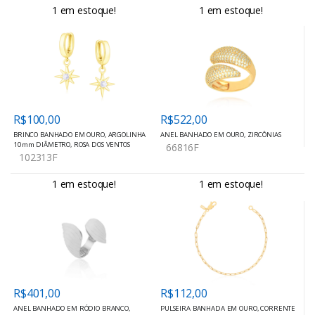
1 em estoque!
1 em estoque!
R$100,00
R$522,00
BRINCO BANHADO EM OURO, ARGOLINHA
ANEL BANHADO EM OURO, ZIRCÔNIAS
10mm DIÂMETRO, ROSA DOS VENTOS
66816F
102313F
1 em estoque!
1 em estoque!
R$401,00
R$112,00
ANEL BANHADO EM RÓDIO BRANCO,
PULSEIRA BANHADA EM OURO, CORRENTE