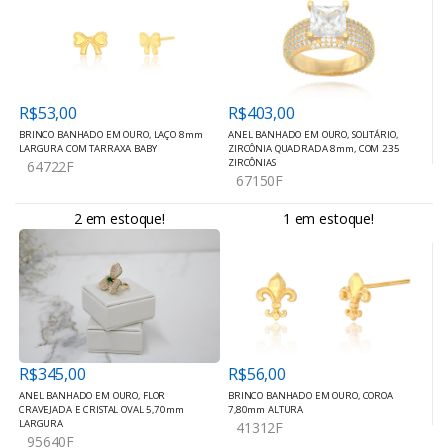
R$53,00
R$403,00
BRINCO BANHADO EM OURO, LAÇO 8mm
ANEL BANHADO EM OURO, SOLITÁRIO,
LARGURA COM TARRAXA BABY
ZIRCÔNIA QUADRADA 8mm, COM 235
ZIRCÔNIAS
64722F
67150F
2 em estoque!
1 em estoque!
R$345,00
R$56,00
ANEL BANHADO EM OURO, FLOR
BRINCO BANHADO EM OURO, COROA
CRAVEJADA E CRISTAL OVAL 5,70mm
7,80mm ALTURA
LARGURA
41312F
95640F