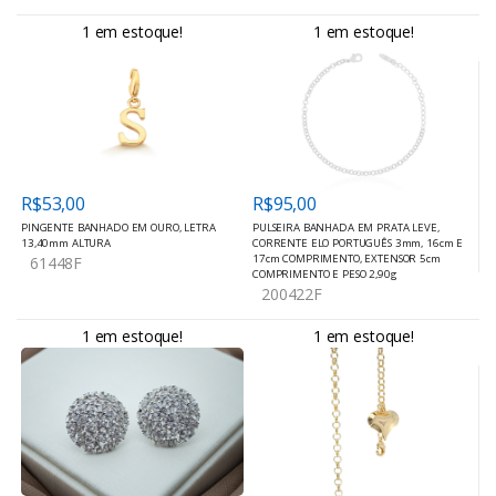
1 em estoque!
1 em estoque!
R$53,00
R$95,00
PINGENTE BANHADO EM OURO, LETRA
PULSEIRA BANHADA EM PRATA LEVE,
13,40mm ALTURA
CORRENTE ELO PORTUGUÊS 3mm, 16cm E
17cm COMPRIMENTO, EXTENSOR 5cm
61448F
COMPRIMENTO E PESO 2,90g
200422F
1 em estoque!
1 em estoque!