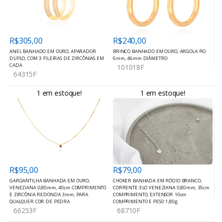
R$305,00
R$240,00
ANEL BANHADO EM OURO, APARADOR
BRINCO BANHADO EM OURO, ARGOLA FIO
DUPLO, COM 3 FILEIRAS DE ZIRCÔNIAS EM
6mm, 46mm DIÂMETRO
CADA
101018F
64315F
1 em estoque!
1 em estoque!
R$95,00
R$79,00
GARGANTILHA BANHADA EM OURO,
CHOKER BANHADA EM RÓDIO BRANCO,
VENEZIANA 0,80mm, 40cm COMPRIMENTO
CORRENTE ELO VENEZIANA 0,80mm, 35cm
E ZIRCÔNIA REDONDA 3mm, PARA
COMPRIMENTO, EXTENSOR 10cm
QUALQUER COR DE PEDRA
COMPRIMENTO E PESO 1,80g
66253F
68710F