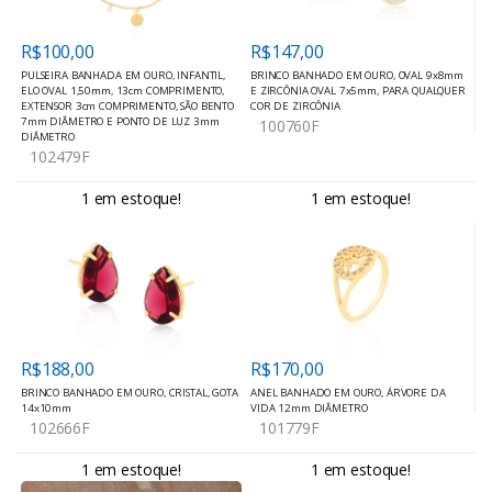
R$100,00
R$147,00
PULSEIRA BANHADA EM OURO, INFANTIL,
BRINCO BANHADO EM OURO, OVAL 9x8mm
ELO OVAL 1,50mm, 13cm COMPRIMENTO,
E ZIRCÔNIA OVAL 7x5mm, PARA QUALQUER
EXTENSOR 3cm COMPRIMENTO, SÃO BENTO
COR DE ZIRCÔNIA
7mm DIÂMETRO E PONTO DE LUZ 3mm
100760F
DIÂMETRO
102479F
1 em estoque!
1 em estoque!
R$188,00
R$170,00
BRINCO BANHADO EM OURO, CRISTAL, GOTA
ANEL BANHADO EM OURO, ÁRVORE DA
14x10mm
VIDA 12mm DIÂMETRO
102666F
101779F
1 em estoque!
1 em estoque!