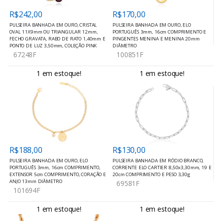
R$242,00
R$170,00
PULSEIRA BANHADA EM OURO, CRISTAL
PULSEIRA BANHADA EM OURO, ELO
OVAL 11X9mm OU TRIANGULAR 12mm,
PORTUGUÊS 3mm, 16cm COMPRIMENTO E
FECHO GRAVATA, RABO DE RATO 1,40mm E
PINGENTES MENINA E MENINA 20mm
PONTO DE LUZ 3,50mm, COLEÇÃO PINK
DIÂMETRO
67248F
100851F
1 em estoque!
1 em estoque!
R$188,00
R$130,00
PULSEIRA BANHADA EM OURO, ELO
PULSEIRA BANHADA EM RÓDIO BRANCO,
PORTUGUÊS 3mm, 16cm COMPRIMENTO,
CORRENTE ELO CARTIER 8,50x3,30mm, 19 E
EXTENSOR 5cm COMPRIMENTO, CORAÇÃO E
20cm COMPRIMENTO E PESO 3,30g
ANJO 13mm DIÂMETRO
69581F
101694F
1 em estoque!
1 em estoque!