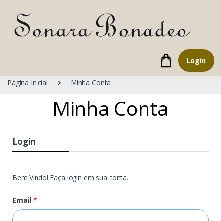
Login
Página Inicial
Minha Conta
Minha Conta
Login
Bem Vindo! Faça login em sua conta.
Email
*