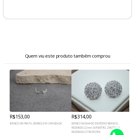
Quem viu este produto também comprou
R$153,00
R$314,00
BRINCO EM PRATA, BORBOLETA CRAVEJADA
BRINCO BANHADO EM RÓDIO BRANCO,
B
REDONDO 22mm DIÂMETRO, ZIRCÔNIAS
P
REDONDAS E TRAPÉZIOS