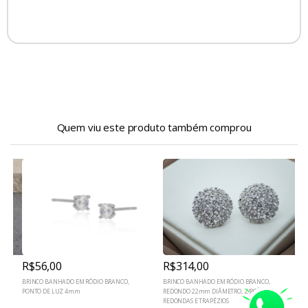
Quem viu este produto também comprou
R$56,00
R$314,00
A
BRINCO BANHADO EM RÓDIO BRANCO,
BRINCO BANHADO EM RÓDIO BRANCO,
B
PONTO DE LUZ 4mm
REDONDO 22mm DIÂMETRO, ZIRCÔNIAS
C
REDONDAS E TRAPÉZIOS