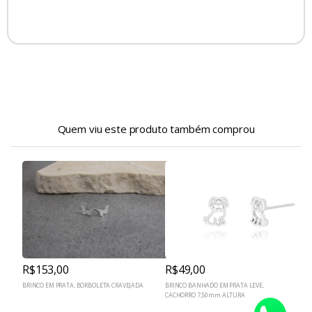
Quem viu este produto também comprou
R$153,00
R$49,00
BRINCO EM PRATA, BORBOLETA CRAVEJADA
BRINCO BANHADO EM PRATA LEVE,
B
CACHORRO 7,50mm ALTURA
P