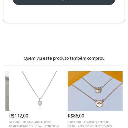
Quem viu este produto também comprou
R$112,00
R$86,00
GARGANTILHA BANHADA EM RÓDIO
GARGANTILHA BANHADA EM OURO,
G
BRANCO, PONTO DE LUZ 5mm, VENEZIANA
ESCAPULÁRIO, DIVINO ESPÍRITO SANTO,
V