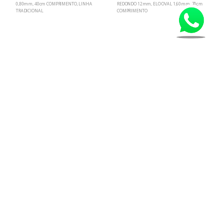
0,80mm, 40cm COMPRIMENTO, LINHA
REDONDO 12mm, ELO OVAL 1,60mm, 70cm
E
TRADICIONAL
COMPRIMENTO
Q
by