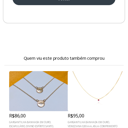
Quem viu este produto também comprou
R$86,00
R$95,00
A
GARGANTILHA BANHADA EM OURO,
GARGANTILHA BANHADA EM OURO,
G
,
ESCAPULÁRIO, DIVINO ESPÍRITO SANTO,
VENEZIANA 0,80mm, 40cm COMPRIMENTO
B