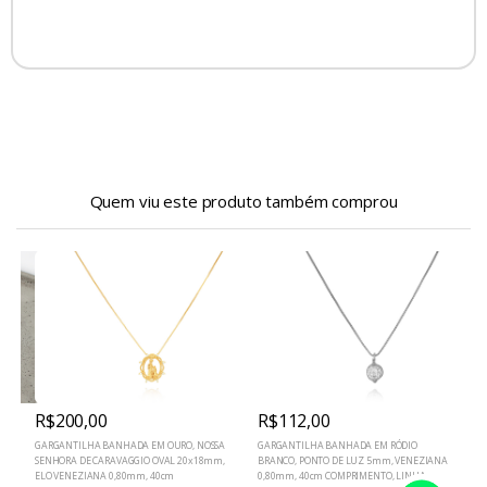
Quem viu este produto também comprou
R$200,00
R$112,00
GARGANTILHA BANHADA EM OURO, NOSSA
GARGANTILHA BANHADA EM RÓDIO
G
SENHORA DE CARAVAGGIO OVAL 20x18mm,
BRANCO, PONTO DE LUZ 5mm, VENEZIANA
V
ELO VENEZIANA 0,80mm, 40cm
0,80mm, 40cm COMPRIMENTO, LINHA
E