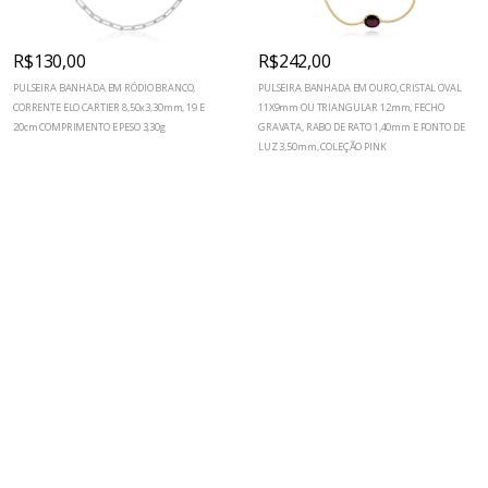
R$130,00
R$242,00
PULSEIRA BANHADA EM RÓDIO BRANCO,
PULSEIRA BANHADA EM OURO, CRISTAL OVAL
CORRENTE ELO CARTIER 8,50x3,30mm, 19 E
11X9mm OU TRIANGULAR 12mm, FECHO
20cm COMPRIMENTO E PESO 3,30g
GRAVATA, RABO DE RATO 1,40mm E PONTO DE
LUZ 3,50mm, COLEÇÃO PINK