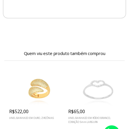
Quem viu este produto também comprou
R$522,00
R$65,00
ANEL BANHADO EM OURO, ZIRCÔNIAS
ANEL BANHADO EM RÓDIO BRANCO,
A
CORAÇÃO 5mm LARGURA
R