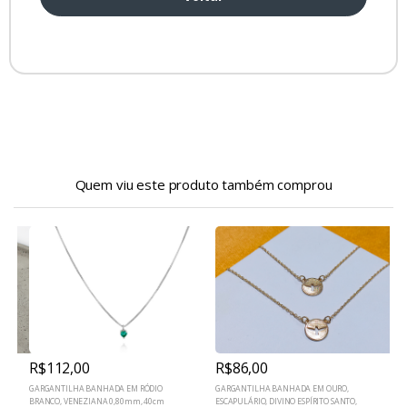
Quem viu este produto também comprou
R$112,00
R$86,00
GARGANTILHA BANHADA EM RÓDIO
GARGANTILHA BANHADA EM OURO,
G
BRANCO, VENEZIANA 0,80mm, 40cm
ESCAPULÁRIO, DIVINO ESPÍRITO SANTO,
B