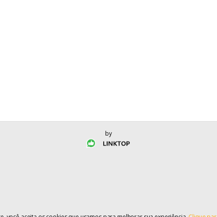
by
te, você aceita os cookies que usamos para melhorar sua experiência.
Clique par