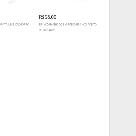
R$56,00
RATA LEVE, CACHORRO
BRINCO BANHADO EM RÓDIO BRANCO, PONTO
DE LUZ 4mm