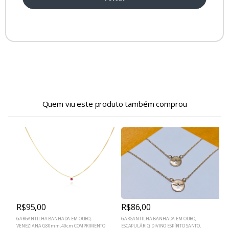
Quem viu este produto também comprou
R$95,00
R$86,00
GARGANTILHA BANHADA EM OURO,
GARGANTILHA BANHADA EM OURO,
C
VENEZIANA 0,80mm, 40cm COMPRIMENTO
ESCAPULÁRIO, DIVINO ESPÍRITO SANTO,
C